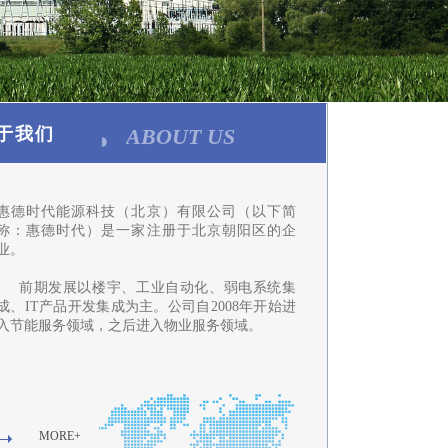
于我们
ABOUT US
个市场增长点
节能产业市场发展前景展望
建筑节能：节能环
惠德时代能源科技（北京）有限公司（以下简
称：惠德时代）是一家注册于北京朝阳区的企
业。
前期发展以楼宇、工业自动化、弱电系统集
成、IT产品开发集成为主。公司自2008年开始进
入节能服务领域，之后进入物业服务领域。
MORE+